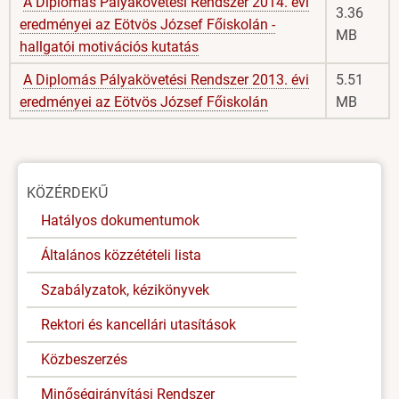
A Diplomás Pályakövetési Rendszer 2014. évi
3.36
eredményei az Eötvös József Főiskolán -
MB
hallgatói motivációs kutatás
A Diplomás Pályakövetési Rendszer 2013. évi
5.51
eredményei az Eötvös József Főiskolán
MB
Oldal
KÖZÉRDEKŰ
menü
Hatályos dokumentumok
Általános közzétételi lista
Szabályzatok, kézikönyvek
Rektori és kancellári utasítások
Közbeszerzés
Minőségirányítási Rendszer