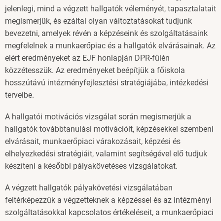
jelenlegi, mind a végzett hallgatók véleményét, tapasztalatait
megismerjük, és ezáltal olyan változtatásokat tudjunk
bevezetni, amelyek révén a képzéseink és szolgáltatásaink
megfelelnek a munkaerőpiac és a hallgatók elvárásainak. Az
elért eredményeket az EJF honlapján DPR-fülén
közzétesszük. Az eredményeket beépítjük a főiskola
hosszútávú intézményfejlesztési stratégiájába, intézkedési
terveibe.
A hallgatói motivációs vizsgálat során megismerjük a
hallgatók továbbtanulási motivációit, képzésekkel szembeni
elvárásait, munkaerőpiaci várakozásait, képzési és
elhelyezkedési stratégiáit, valamint segítségével elő tudjuk
készíteni a későbbi pályakövetéses vizsgálatokat.
A végzett hallgatók pályakövetési vizsgálatában
feltérképezzük a végzetteknek a képzéssel és az intézményi
szolgáltatásokkal kapcsolatos értékeléseit, a munkaerőpiaci