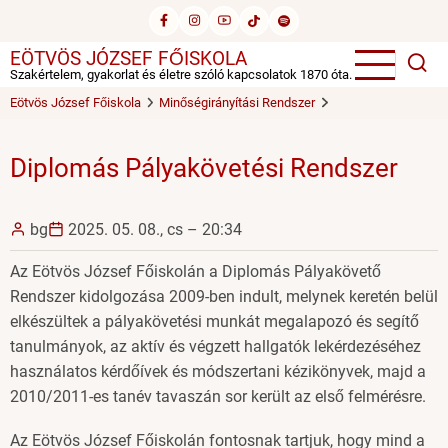
Ugrás
a
EÖTVÖS JÓZSEF FŐISKOLA
tartalomra
Szakértelem, gyakorlat és életre szóló kapcsolatok 1870 óta.
Eötvös József Főiskola
Minőségirányítási Rendszer
Diplomás Pályakövetési Rendszer
bg
2025. 05. 08., cs – 20:34
Az Eötvös József Főiskolán a Diplomás Pályakövető
Rendszer kidolgozása 2009-ben indult, melynek keretén belül
elkészültek a pályakövetési munkát megalapozó és segítő
tanulmányok, az aktív és végzett hallgatók lekérdezéséhez
használatos kérdőívek és módszertani kézikönyvek, majd a
2010/2011-es tanév tavaszán sor került az első felmérésre.
Az Eötvös József Főiskolán fontosnak tartjuk, hogy mind a